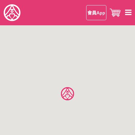
會員App
首頁
知 • 華御結
品牌理念
御結 • 品味
我們的御結
嘗 • 日本米
和食
我們的日本米
尋味 • 案內
安心安全
日本米美味的理由
所有店鋪
公司情報
日本米FAQ
香港區
有關華御結
九龍區
OMUSUBI 會員手機應用程式
語言
新界區
加入我們
中文版