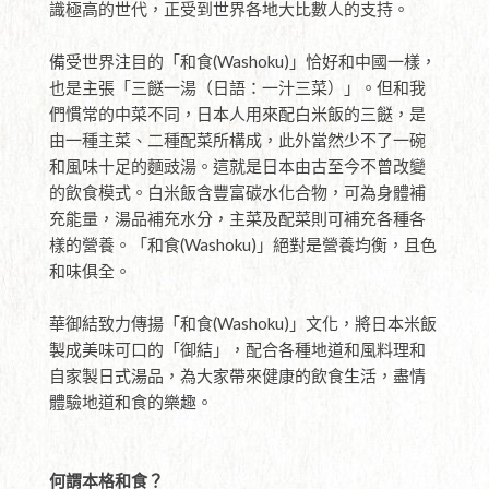
識極高的世代，正受到世界各地大比數人的支持。
傳媒報導
English
備受世界注目的「和食(Washoku)」恰好和中國一樣，
查詢及聯絡
也是主張「三餸一湯（日語：一汁三菜）」。但和我
們慣常的中菜不同，日本人用來配白米飯的三餸，是
由一種主菜、二種配菜所構成，此外當然少不了一碗
和風味十足的麵豉湯。這就是日本由古至今不曾改變
的飲食模式。白米飯含豐富碳水化合物，可為身體補
充能量，湯品補充水分，主菜及配菜則可補充各種各
樣的營養。「和食(Washoku)」絕對是營養均衡，且色
和味俱全。
華御結致力傳揚「和食(Washoku)」文化，將日本米飯
製成美味可口的「御結」，配合各種地道和風料理和
自家製日式湯品，為大家帶來健康的飲食生活，盡情
體驗地道和食的樂趣。
何謂本格和食？