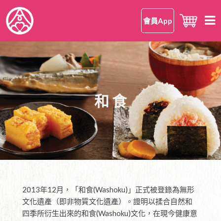
會員App
首頁
知 • 華御結
品牌理念
御結 • 品味
和 食
我們的御結
嘗 • 日本米
和食
我們的日本米
尋味 • 案內
安心安全
日本米美味的理由
所有店鋪
公司情報
日本米FAQ
香港區
有關華御結
2013年12月，「和食(Washoku)」正式被登錄為無形
九龍區
OMUSUBI 會員手機應用程式
語言
文化遺產（即非物質文化遺產）。證明以揉合自然和
新界區
加入我們
中文版
四季所衍生出來的和食(Washoku)文化，在現今健康意