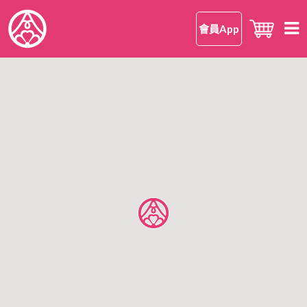
會員App
首頁
知 • 華御結
品牌理念
御結 • 品味
我們的御結
嘗 • 日本米
和食
我們的日本米
尋味 • 案內
安心安全
日本米美味的理由
所有店鋪
公司情報
日本米FAQ
香港區
有關華御結
九龍區
OMUSUBI 會員手機應用程式
語言
新界區
加入我們
中文版