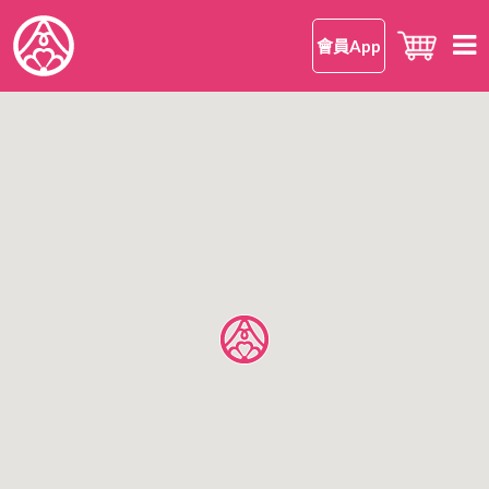
會員App
首頁
知 • 華御結
品牌理念
御結 • 品味
我們的御結
嘗 • 日本米
和食
我們的日本米
尋味 • 案內
安心安全
日本米美味的理由
所有店鋪
公司情報
日本米FAQ
香港區
有關華御結
九龍區
OMUSUBI 會員手機應用程式
語言
新界區
加入我們
中文版