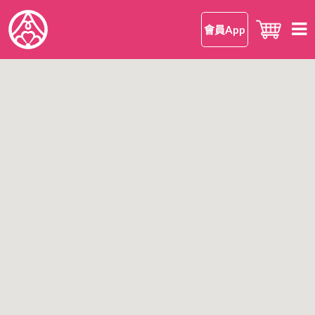
會員App
首頁
知 • 華御結
品牌理念
御結 • 品味
我們的御結
嘗 • 日本米
和食
我們的日本米
尋味 • 案內
安心安全
日本米美味的理由
所有店鋪
公司情報
日本米FAQ
香港區
有關華御結
九龍區
OMUSUBI 會員手機應用程式
語言
新界區
加入我們
中文版