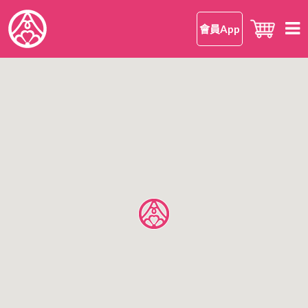
會員App
首頁
知 • 華御結
品牌理念
御結 • 品味
我們的御結
嘗 • 日本米
和食
我們的日本米
尋味 • 案內
安心安全
日本米美味的理由
所有店鋪
公司情報
日本米FAQ
香港區
有關華御結
九龍區
OMUSUBI 會員手機應用程式
語言
新界區
加入我們
中文版