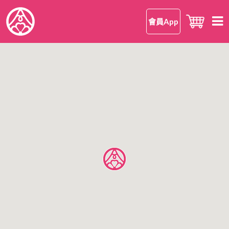
會員App
首頁
知 • 華御結
品牌理念
御結 • 品味
我們的御結
嘗 • 日本米
和食
我們的日本米
尋味 • 案內
安心安全
日本米美味的理由
所有店鋪
公司情報
日本米FAQ
香港區
有關華御結
九龍區
OMUSUBI 會員手機應用程式
語言
新界區
加入我們
中文版