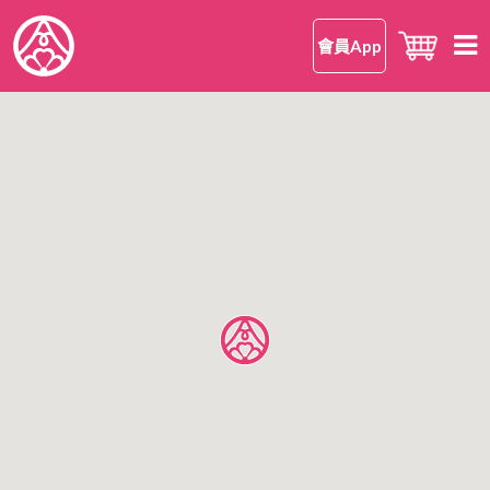
會員App
首頁
知 • 華御結
品牌理念
御結 • 品味
我們的御結
嘗 • 日本米
和食
我們的日本米
尋味 • 案內
安心安全
日本米美味的理由
所有店鋪
公司情報
日本米FAQ
香港區
有關華御結
九龍區
OMUSUBI 會員手機應用程式
語言
新界區
加入我們
中文版