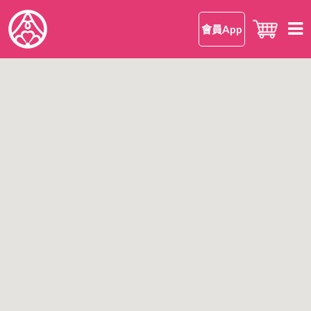
會員App
首頁
知 • 華御結
品牌理念
御結 • 品味
我們的御結
嘗 • 日本米
和食
我們的日本米
尋味 • 案內
安心安全
日本米美味的理由
所有店鋪
公司情報
日本米FAQ
香港區
有關華御結
九龍區
OMUSUBI 會員手機應用程式
語言
新界區
加入我們
中文版