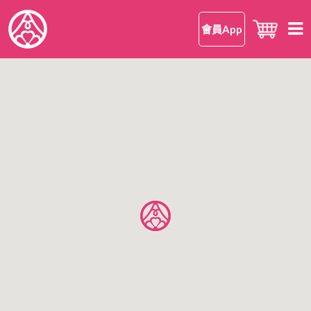
會員App
首頁
知 • 華御結
品牌理念
御結 • 品味
我們的御結
嘗 • 日本米
和食
我們的日本米
尋味 • 案內
安心安全
日本米美味的理由
所有店鋪
公司情報
日本米FAQ
香港區
有關華御結
九龍區
OMUSUBI 會員手機應用程式
語言
新界區
加入我們
中文版