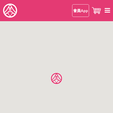
會員App
首頁
知 • 華御結
品牌理念
御結 • 品味
我們的御結
嘗 • 日本米
和食
我們的日本米
尋味 • 案內
安心安全
日本米美味的理由
所有店鋪
公司情報
日本米FAQ
香港區
有關華御結
九龍區
OMUSUBI 會員手機應用程式
語言
新界區
加入我們
中文版