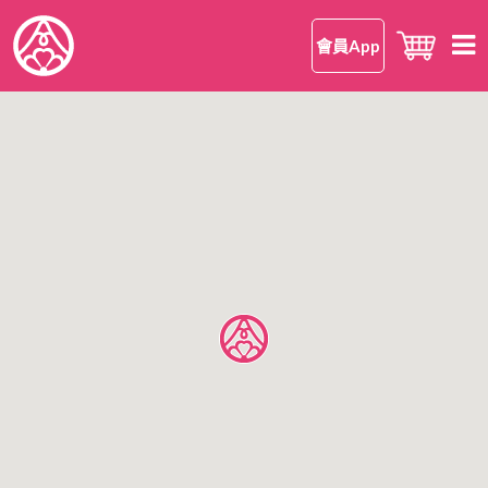
會員App
首頁
知 • 華御結
品牌理念
御結 • 品味
我們的御結
嘗 • 日本米
和食
我們的日本米
尋味 • 案內
安心安全
日本米美味的理由
所有店鋪
公司情報
日本米FAQ
香港區
有關華御結
九龍區
OMUSUBI 會員手機應用程式
語言
新界區
加入我們
中文版